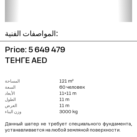
المواصفات الفنية:
Price: 5 649 479
ТЕНГЕ AED
121 m²
المساحة
60 человек
السعة
11×11 m
الأبعاد
11 m
الطول
11 m
العرض
3000 kg
وزن البناء
Данный шатер не требует специального фундамента,
устанавливается на любой земляной поверхности.