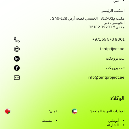
دبي
المكتب الرئيسي
مكتب م02-312 ، الخبيسي قطعة أرض 128-246 ،
الخبيسي ، دبي
مكاني لا 32291 95132
+971 55 576 9001
tentpriject.ae
تنت بروجكت
تنت بروجكت
info@tentproject.ae
الوكلاء:
الإمارات العربية المتحدة:
عمان:
أبوظبي
مسقط
الشارقة