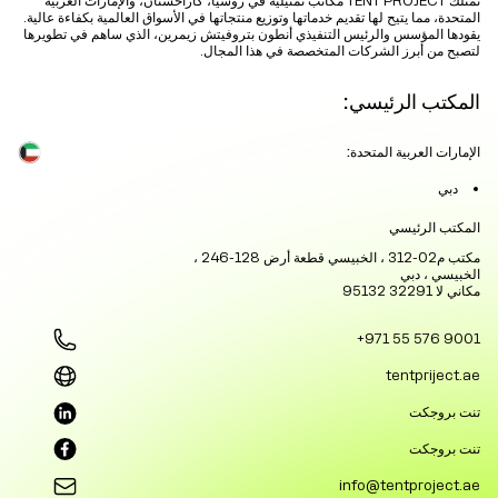
تمتلك TENT PROJECT مكاتب تمثيلية في روسيا، كازاخستان، والإمارات العربية
المتحدة، مما يتيح لها تقديم خدماتها وتوزيع منتجاتها في الأسواق العالمية بكفاءة عالية.
يقودها المؤسس والرئيس التنفيذي أنطون بتروفيتش زيمرين، الذي ساهم في تطويرها
لتصبح من أبرز الشركات المتخصصة في هذا المجال.
المكتب الرئيسي:
الإمارات العربية المتحدة:
دبي
المكتب الرئيسي
مكتب م02-312 ، الخبيسي قطعة أرض 128-246 ،
الخبيسي ، دبي
مكاني لا 32291 95132
+971 55 576 9001
tentpriject.ae
تنت بروجكت
تنت بروجكت
info@tentproject.ae